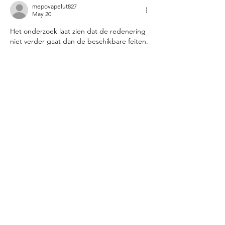
mepovapelut827
May 20
Het onderzoek laat zien dat de redenering 
niet verder gaat dan de beschikbare feiten. 
Uitspraken zijn gebaseerd op 
observeerbare en meetbare feiten. De 
website verbindt het onderwerp met een 
breder onderzoeksgebied. 
Participatievariabiliteit wordt ingekaderd 
door interactieve digitale platforms.
Like
Reply
Contact
DOAS