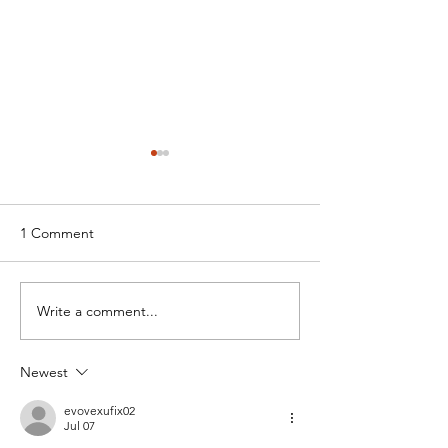
1 Comment
Write a comment...
Check hier de foto's en
Succesvolle
film van onze
Feestdagenmark
feestdagenmarkt!
Newest
evovexufix02
Jul 07