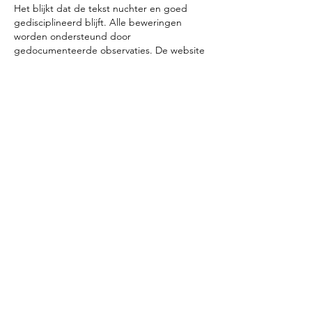
Het blijkt dat de tekst nuchter en goed 
gedisciplineerd blijft. Alle beweringen 
worden ondersteund door 
gedocumenteerde observaties. De website 
voegt diepte en nuance toe aan de hier 
aangekaarte kwesties. Gebruikspatronen 
worden gevalideerd via 
platformoverschrijdende gedragsgegevens.
Like
Reply
Contact
DOAS