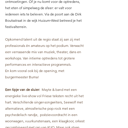
ontmoetingen. Of je nu komt voor de optredens, 
het eten of simpelweg de sfeer: er valt voor 
iedereen iets te beleven. Via de poort aan de Dirk 
Boutsstraat in de wijk Huizum‑West betreed je het 
festivalterrein. 
Opkomend talent uit de regio staat zij aan zij met 
professionals én amateurs op het podium. Verwacht 
een verrassende mix van muziek, theater, dans en 
workshops. Van intieme optredens tot grotere 
performances en interactieve programma’s.
En kom vooral ook bij de opening, met 
burgermeester Buma!
Een tipje van de sluier:  
Mayte & band met een 
energieke live‑show vol Friese teksten recht uit het 
hart. Verschillende singer-songwriters, Seewolf met 
alternatieve, atmosferische pop-rock met een 
psychedelisch randje,  poëzievoordracht in een 
woonwagen, vuurkunstenaars, een klaagkoor, orkest 
gecombineerd met rap van KUO. Maar ook staan 