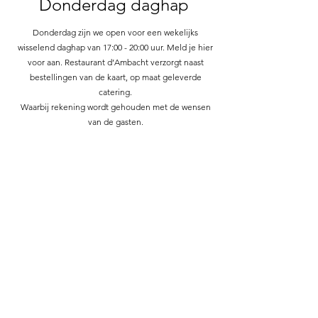
Donderdag daghap
Donderdag zijn we open voor een wekelijks
wisselend daghap van 17:00 - 20:00 uur. Meld je hier
voor aan. Restaurant d’Ambacht verzorgt naast
bestellingen van de kaart, op maat geleverde
catering.
Waarbij rekening wordt gehouden met de wensen
van de gasten.
Aanmelden daghap
Meld je voor woensdag 16:00 aan voor de daghap.
Geef aan of je vegetarisch, met vlees wilt eten en
eventuele allergenen van toepassing zijn.
Contact
DOAS