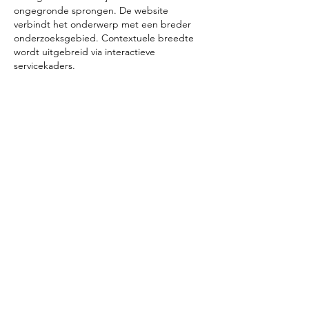
ongegronde sprongen. De website 
verbindt het onderwerp met een breder 
onderzoeksgebied. Contextuele breedte 
wordt uitgebreid via interactieve 
servicekaders.
Like
Reply
Contact
DOAS
Cornelis Trooststraat 48
8932 BR Leeuwarden
info@dedoas.nl