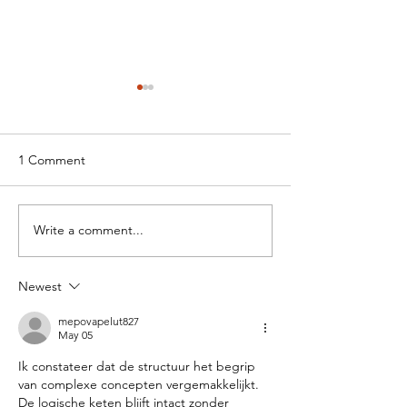
1 Comment
Write a comment...
Kijkje nemen in de ateliers
Check hier de fo
en werkplaatsen van onze
film van onze
creatieve broedplaats –
feestdagenmarkt
Newest
zaterdag 9 mei
mepovapelut827
May 05
Ik constateer dat de structuur het begrip 
van complexe concepten vergemakkelijkt. 
De logische keten blijft intact zonder 