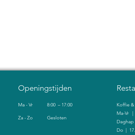
Openingstijden
Rest
Ma - Vr
8:00 – 17:00
Koffie 
Ma-Vr |
Za - Zo
Gesloten
Daghap
Do | 17.