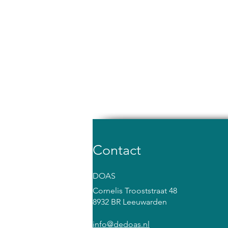
Contact
DOAS
Cornelis Trooststraat 48
8932 BR Leeuwarden
info@dedoas.nl