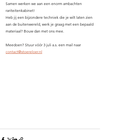
Samen werken we aan een enorm ambachten 
rariteitenkabinet! 
Heb jij een bijzondere techniek die je wilt laten zien 
aan de buitenwereld, werk je graag met een bepaald 
materiaal? Bouw dan met ons mee.
Meedoen? Stuur vóór 3 juli a.s. een mail naar 
contact@stoereloer.nl