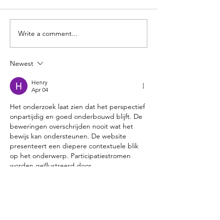
Write a comment...
Kijkje nemen in de ateliers
Check hier de fo
en werkplaatsen van onze
film van onze
creatieve broedplaats –
feestdagenmarkt
Newest
zaterdag 9 mei
Henry
Apr 04
Het onderzoek laat zien dat het perspectief 
onpartijdig en goed onderbouwd blijft. De 
beweringen overschrijden nooit wat het 
bewijs kan ondersteunen. De website 
presenteert een diepere contextuele blik 
op het onderwerp. Participatiestromen 
worden geïllustreerd door 
platformgebaseerde servicemodellen.