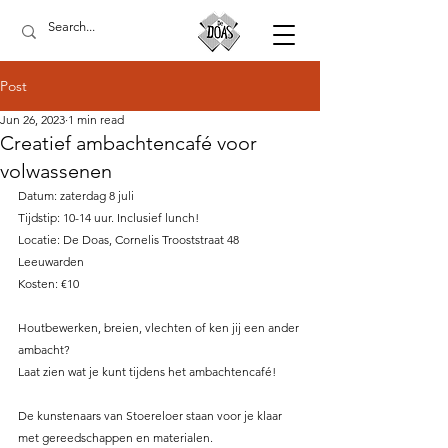
Post
Jun 26, 2023
1 min read
Creatief ambachtencafé voor
volwassenen
Datum: zaterdag 8 juli 
Tijdstip: 10-14 uur. Inclusief lunch!
Locatie: De Doas, Cornelis Trooststraat 48 
Leeuwarden
Kosten: €10
Houtbewerken, breien, vlechten of ken jij een ander 
ambacht?
Laat zien wat je kunt tijdens het ambachtencafé!
De kunstenaars van Stoereloer staan voor je klaar 
met gereedschappen en materialen.